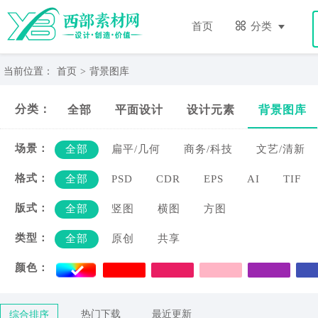
背
景
首页
分类
图
库-
西
当前位置：
首页
>
背景图库
部
素
分类：
全部
平面设计
设计元素
背景图库
材
网
场景：
全部
扁平/几何
商务/科技
文艺/清新
格式：
全部
PSD
CDR
EPS
AI
TIF
版式：
全部
竖图
横图
方图
类型：
全部
原创
共享
颜色：
热门下载
最近更新
综合排序