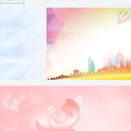
简约淡蓝色H5背景
简约大气蓝天白云激