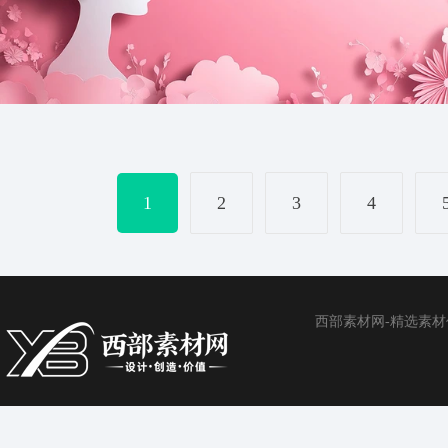
剪纸风妇女节三八节女神节背景
1
2
3
4
西部素材网-精选素