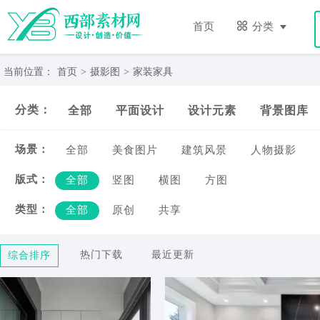
家
装
首页
分类
家
具-
西
当前位置：
首页
>
摄影图
>
家装家具
部
素
分类：
全部
平面设计
设计元素
背景图库
材
网
场景：
全部
美食图片
建筑风景
人物摄影
版式：
全部
竖图
横图
方图
类型：
全部
原创
共享
热门下载
最近更新
综合排序