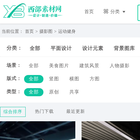
运
动
首页
分类
健
身-
西
当前位置：
首页
>
摄影图
>
运动健身
部
素
分类：
全部
平面设计
设计元素
背景图库
材
网
场景：
全部
美食图片
建筑风景
人物摄影
版式：
全部
竖图
横图
方图
类型：
全部
原创
共享
热门下载
最近更新
综合排序