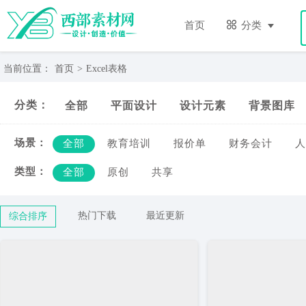
Excel
表
首页
分类
格-
西
部
当前位置：
首页
>
Excel表格
素
材
分类：
全部
平面设计
设计元素
背景图库
网
场景：
全部
教育培训
报价单
财务会计
人
类型：
全部
原创
共享
热门下载
最近更新
综合排序