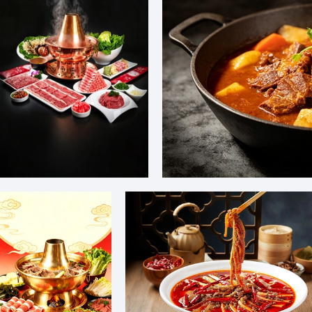
老北京铜锅涮羊肉
铁锅