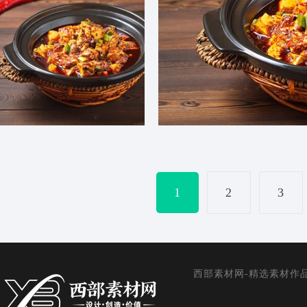
麻婆豆腐高清图片
砂锅
1
2
3
西部素材网-精选素材作