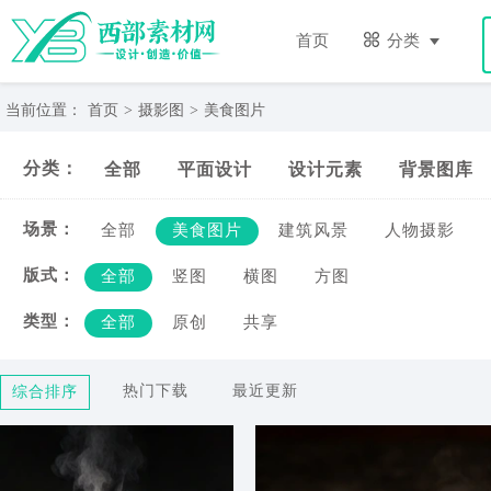
美
食
首页
分类
图
片-
西
当前位置：
首页
>
摄影图
>
美食图片
部
素
分类：
全部
平面设计
设计元素
背景图库
材
网
场景：
全部
美食图片
建筑风景
人物摄影
版式：
全部
竖图
横图
方图
类型：
全部
原创
共享
热门下载
最近更新
综合排序