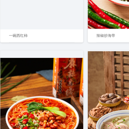
一碗西红柿
辣椒炒海带