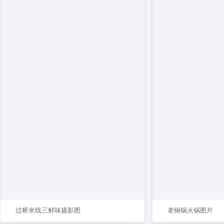
过桥米线三鲜味摄影图
老铜锅火锅图片