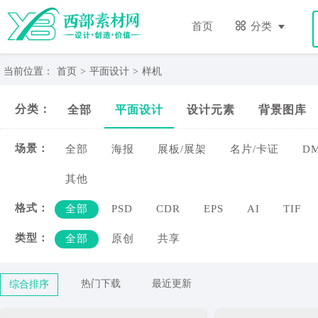
样
机-
首页
分类
西
部
素
当前位置：
首页
>
平面设计
>
样机
材
网
分类：
全部
平面设计
设计元素
背景图库
场景：
全部
海报
展板/展架
名片/卡证
D
其他
格式：
全部
PSD
CDR
EPS
AI
TIF
类型：
全部
原创
共享
热门下载
最近更新
综合排序