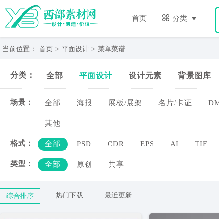
菜
单
首页
分类
菜
谱-
西
当前位置：
首页
>
平面设计
>
菜单菜谱
部
素
分类：
全部
平面设计
设计元素
背景图库
材
网
场景：
全部
海报
展板/展架
名片/卡证
D
其他
格式：
全部
PSD
CDR
EPS
AI
TIF
类型：
全部
原创
共享
热门下载
最近更新
综合排序