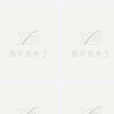
彩色城市剪影构建平安社区宣传背景素材
蓝色科技背景
蓝色科技人工智能背景
简约大气蓝色商务线条背景