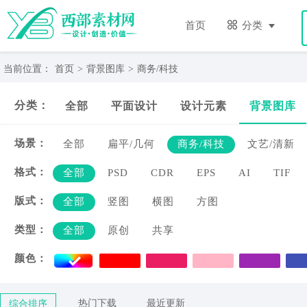
商
务/
首页
分类
科
技-
西
当前位置：
首页
>
背景图库
>
商务/科技
部
素
分类：
全部
平面设计
设计元素
背景图库
材
网
场景：
全部
扁平/几何
商务/科技
文艺/清新
格式：
全部
PSD
CDR
EPS
AI
TIF
版式：
全部
竖图
横图
方图
类型：
全部
原创
共享
颜色：
热门下载
最近更新
综合排序