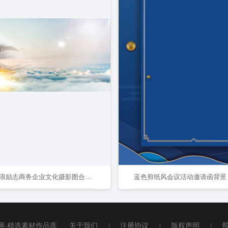
乘风破浪励志商务企业文化摄影图合成背景
蓝色剪纸风会议活动邀请函背景
网-精选素材作品库
关于我们
|
注册协议
|
版权声明
|