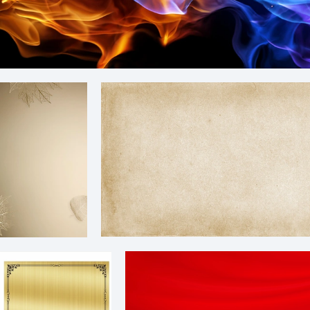
黑色动感火焰背景
渐变金色树叶底纹h5背景图
纯净牛皮纸羊皮纸纹理贴图图片