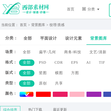
纹
理/
首页
分类
质
感-
西
当前位置：
首页
>
背景图库
>
纹理/质感
部
素
分类：
全部
平面设计
设计元素
背景图库
材
网
场景：
全部
扁平/几何
商务/科技
文艺/清新
格式：
全部
PSD
CDR
EPS
AI
TIF
版式：
全部
竖图
横图
方图
类型：
全部
原创
共享
颜色：
热门下载
最近更新
综合排序