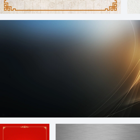
中国风精美花纹镂空边框福字底纹背景素材
黑色炫酷金色渐变高清背景