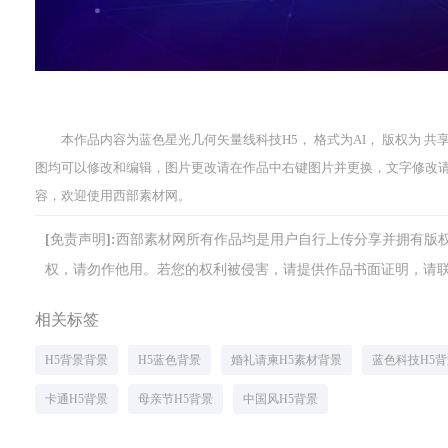
本作品内容为蓝色星光几何矢量线科技H5， 格式为AI， 版权为 共享素
图均可以修改和编辑，图片更改请在作品中右键图片并更换，文字修改
容，欢迎使用西部素材网。
[免责声明]:西部素材网所有作品均是用户自行上传分享并拥有
权，请勿作他用。若您的权利被侵害，请提供作品书面证明，请联系网站客
相关标签
H5背景背景
H5蓝色背景
婚礼请柬H5素材背景
蓝色科技H5
卡通H5背景
母亲节H5背景
中国风H5背景