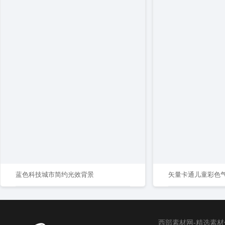
蓝色科技城市简约光效背景
矢量卡通儿童彩色
西部素材网-精选素