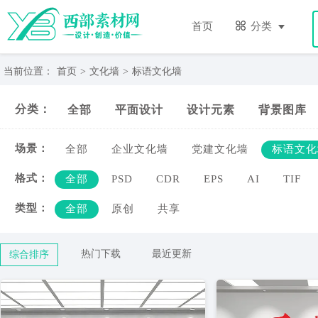
标
语
首页
分类
文
化
墙-
当前位置：
首页
>
文化墙
>
标语文化墙
西
部
分类：
全部
平面设计
设计元素
背景图库
素
材
网
场景：
全部
企业文化墙
党建文化墙
标语文化
格式：
全部
PSD
CDR
EPS
AI
TIF
类型：
全部
原创
共享
热门下载
最近更新
综合排序