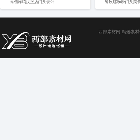
高档炸鸡汉堡店门头设计
餐饮螺蛳粉门头美食
西部素材网-精选素