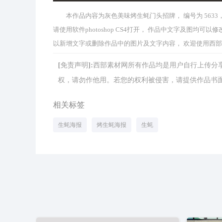
本作品内容为灰色美味烤生蚝门头招牌， 编号为 5633， 格
请使用软件photoshop CS4打开， 作品中文字及图
以新增文字或删除作品中的图片及文字内容， 欢迎使用西
[免责声明]:西部素材网所有作品均是用户自行上传
权，请勿作他用。若您的权利被侵害，请提供作品书面证明，
相关标签
生蚝海报
烤生蚝海报
生蚝