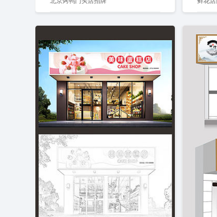
北京烤鸭门头店招牌
鲜花店