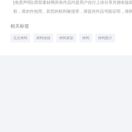
[免责声明]:西部素材网所有作品均是用户自行上传分享并拥有
权，请勿作他用。若您的权利被侵害，请提供作品书面证明，请联系网站客
相关标签
北京烤鸭
烤鸭海报
烤鸭展架
烤鸭
烤鸭图片