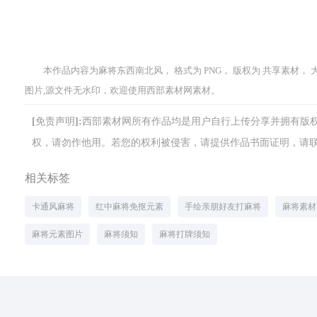
本作品内容为麻将东西南北风， 格式为 PNG， 版权为 共享素材， 大小
图片,源文件无水印，欢迎使用西部素材网素材。
[免责声明]:西部素材网所有作品均是用户自行上传分享并拥有
权，请勿作他用。若您的权利被侵害，请提供作品书面证明，请联系网站客
相关标签
卡通风麻将
红中麻将免抠元素
手绘亲朋好友打麻将
麻将素材
麻将元素图片
麻将须知
麻将打牌须知