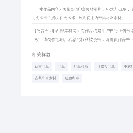
本作品内容为矢量高清印章素材图片， 格式为 CDR， 版权
为免抠图片,源文件无水印，欢迎使用西部素材网素材。
[免责声明]:西部素材网所有作品均是用户自行上传
权，请勿作他用。若您的权利被侵害，请提供作品书面证明，
相关标签
仿古印章
印章
印章模板
可修改印章
中式
古典印章素材
红色印章