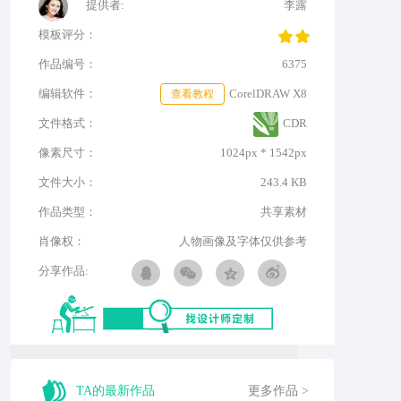
提供者:
李露
模板评分：
作品编号：
6375
编辑软件：
查看教程
CorelDRAW X8
文件格式：
CDR
像素尺寸：
1024px * 1542px
文件大小：
243.4 KB
作品类型：
共享素材
肖像权：
人物画像及字体仅供参考
分享作品:
TA的最新作品
更多作品 >