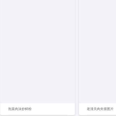
泡菜肉沫炒鲜粉
老潼关肉夹馍图片