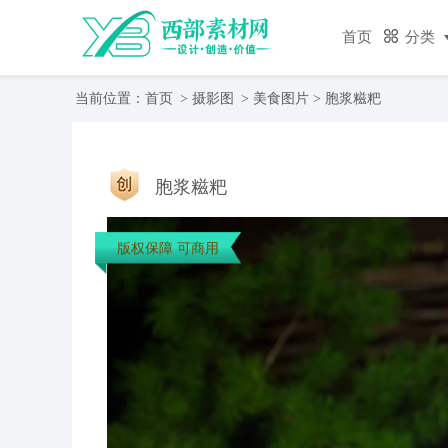
首页
分类
当前位置：
首页
>
摄影图
>
美食图片
> 胞浆糍粑
胞浆糍粑
版权保障 可商用