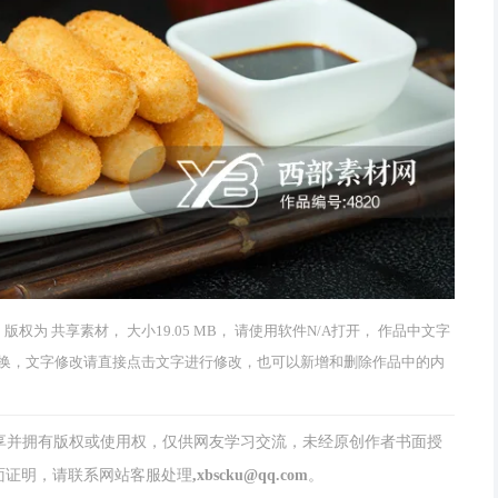
 版权为 共享素材， 大小19.05 MB， 请使用软件N/A打开， 作品中文字
换，文字修改请直接点击文字进行修改，也可以新增和删除作品中的内
分享并拥有版权或使用权，仅供网友学习交流，未经原创作者书面授
请联系网站客服处理,xbscku@qq.com。