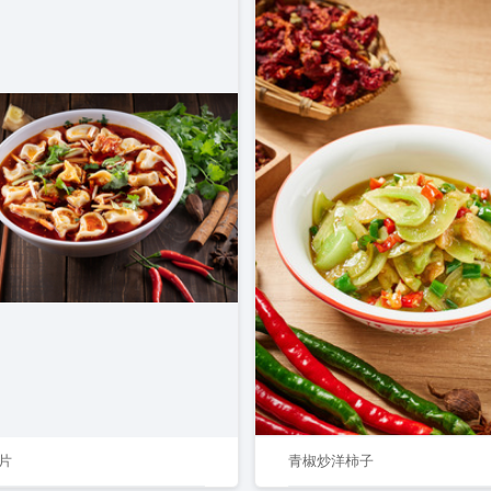
片
青椒炒洋柿子