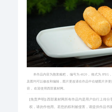
本作品内容为胞浆糍粑， 编号为 4820， 格式为 JPEG，
及图均可以修改和编辑，图片更改请在作品中右键图片并更
容， 欢迎使用西部素材网。
[免责声明]:西部素材网所有作品均是用户自行上传
权，请勿作他用。若您的权利被侵害，请提供作品书面证明，