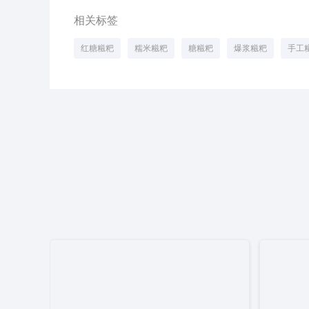
相关标签
红糖糍粑
糯米糍粑
糖糍粑
爆浆糍粑
手工