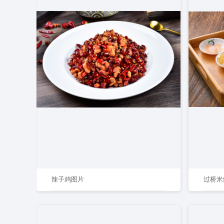
辣子鸡图片
过桥米