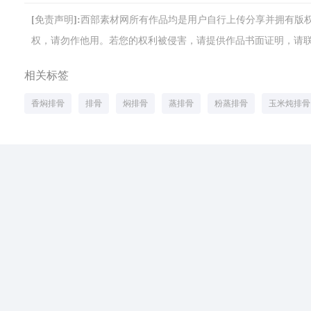
[免责声明]:西部素材网所有作品均是用户自行上传分享并拥有
权，请勿作他用。若您的权利被侵害，请提供作品书面证明，请联系网站客
相关标签
香焖排骨
排骨
焖排骨
蒸排骨
粉蒸排骨
玉米炖排骨