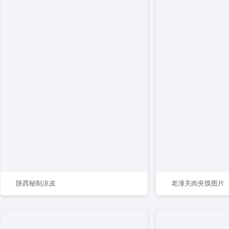
陕西秘制凉皮
老潼关肉夹馍图片