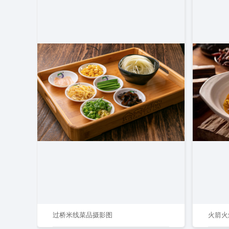
过桥米线菜品摄影图
火箭火