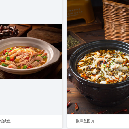
爆鱿鱼
椒麻鱼图片