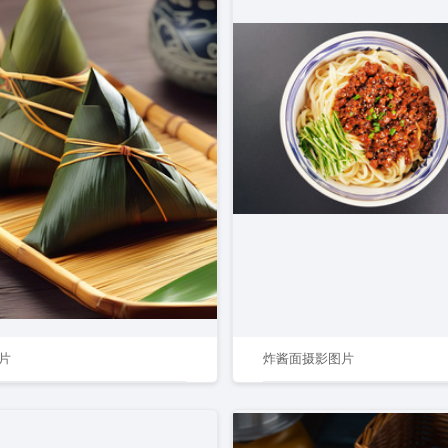
片
炸酱面摄影图片