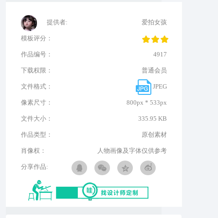
提供者:
爱拍女孩
模板评分：
作品编号：
4917
下载权限：
普通会员
文件格式：
JPEG
像素尺寸：
800px * 533px
文件大小：
335.95 KB
作品类型：
原创素材
肖像权：
人物画像及字体仅供参考
分享作品: