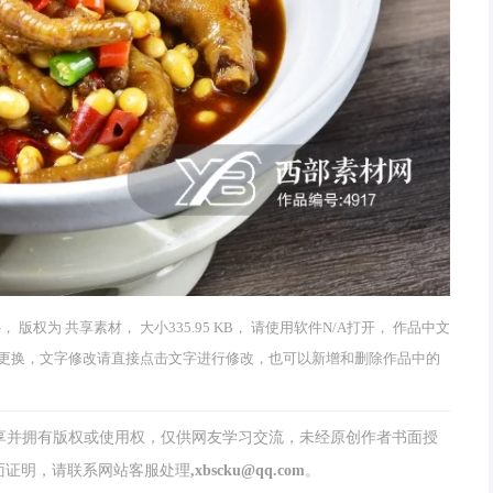
， 版权为 共享素材， 大小335.95 KB， 请使用软件N/A打开， 作品中文
更换，文字修改请直接点击文字进行修改，也可以新增和删除作品中的
分享并拥有版权或使用权，仅供网友学习交流，未经原创作者书面授
请联系网站客服处理,xbscku@qq.com。