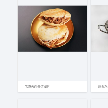
老潼关肉夹馍图片
蒜蓉粉