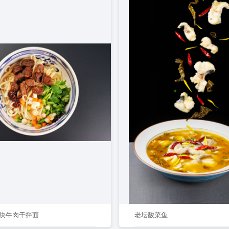
块牛肉干拌面
老坛酸菜鱼