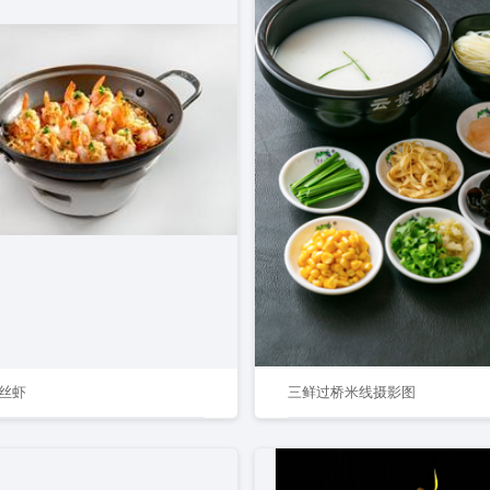
丝虾
三鲜过桥米线摄影图