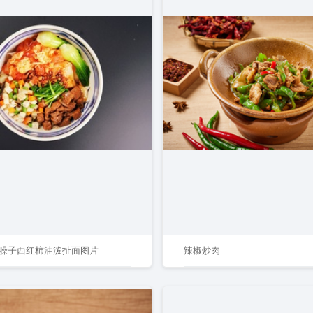
臊子西红柿油泼扯面图片
辣椒炒肉