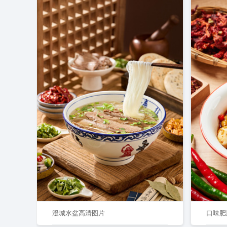
澄城水盆高清图片
口味肥