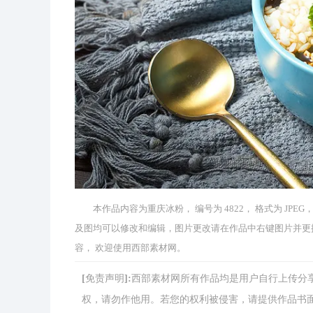
本作品内容为重庆冰粉， 编号为 4822， 格式为 JPEG，
及图均可以修改和编辑，图片更改请在作品中右键图片并更
容， 欢迎使用西部素材网。
[免责声明]:西部素材网所有作品均是用户自行上传
权，请勿作他用。若您的权利被侵害，请提供作品书面证明，