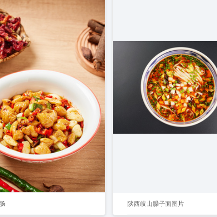
肠
陕西岐山臊子面图片