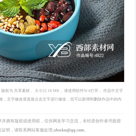
 版权为 共享素材， 大小22.18 MB， 请使用软件N/A打开， 作品中文字
换，文字修改请直接点击文字进行修改，也可以新增和删除作品中的内
分享并拥有版权或使用权，仅供网友学习交流，未经原创作者书面授
请联系网站客服处理,xbscku@qq.com。