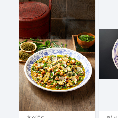
青椒花甲鸡
西红柿