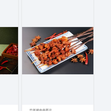
竹签烤肉串图片