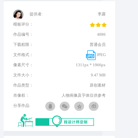
提供者:
李露
模板评分：
作品编号：
4886
下载权限：
普通会员
文件格式：
JPEG
像素尺寸：
1311px * 1966px
文件大小：
9.47 MB
作品类型：
原创素材
肖像权：
人物画像及字体仅供参考
分享作品: