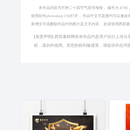
本作品内容为芒种二十四节气宣传海报， 编号为 4766， 
使用软件photoshop CS4打开， 作品中文字及图均
新增文字或删除作品中的图片及文字内容， 欢迎使用西部
[免责声明]:西部素材网所有作品均是用户自行上传
权，请勿作他用。若您的权利被侵害，请提供作品书面证明，