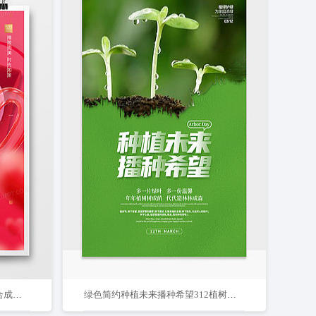
粉色系唯美时尚520表白季创意合成海报
绿色简约种植未来播种希望312植树节宣传海报