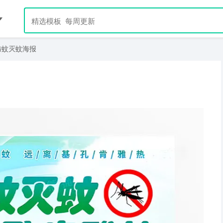
防蚊灭蚊海报