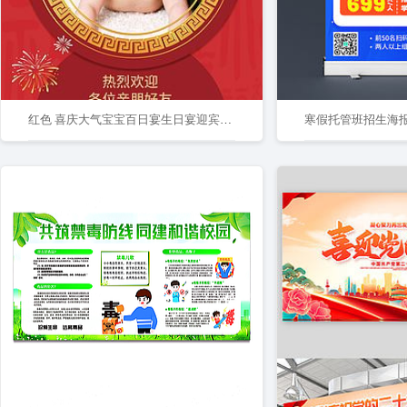
红色 喜庆大气宝宝百日宴生日宴迎宾展架
寒假托管班招生海