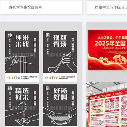
裹炙堂养生馆价目单
祭祖中元节传统节