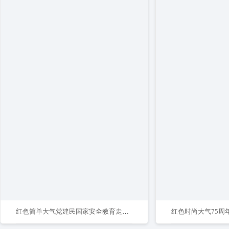
红色简单大气党建民国家安全教育走深走实十周年宣传展板
红色时尚大气75周