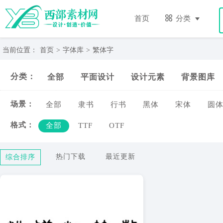
繁
体
首页
分类
字-
西
部
当前位置：
首页
>
字体库
>
繁体字
素
材
分类：
全部
平面设计
设计元素
背景图库
网
场景：
全部
隶书
行书
黑体
宋体
圆
格式：
全部
TTF
OTF
热门下载
最近更新
综合排序