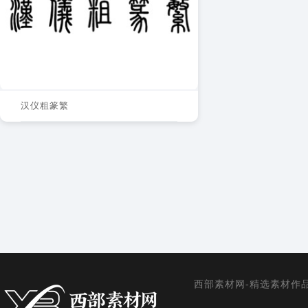
汉仪粗篆繁
西部素材网-精选素材作