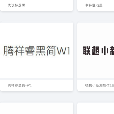
优设标题黑
卓特悦动黑
腾祥睿黑简-W1
联想小新潮酷体(