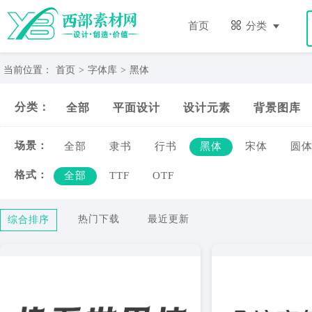
黑
体-
首页
分类
西
部
素
当前位置：
首页
>
字体库
>
黑体
材
网
分类：
全部
平面设计
设计元素
背景图库
场景：
全部
隶书
行书
黑体
宋体
圆
格式：
全部
TTF
OTF
热门下载
最近更新
综合排序