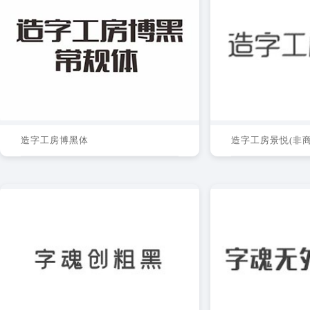
造字工房博黑体
造字工房景悦(非