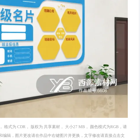
式为 CDR， 版权为 共享素材， 大小27 MB， 颜色模式为RGB，请
以修改和编辑，图片更改请在作品中右键图片并更换，文字修改请直接点击文