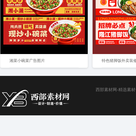
湘菜小碗菜广告图片
特色猪脚饭外卖装
西部素材网-精选素