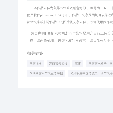
本作品内容为寒露节气精致创意海报， 编号为 5160， 格式
使用软件photoshop CS4打开， 作品中文字及图均
新增文字或删除作品中的图片及文字内容， 欢迎使用西部
[免责声明]:西部素材网所有作品均是用户自行上传
权，请勿作他用。若您的权利被侵害，请提供作品书面证明，
相关标签
寒露海报
寒露节气海报
寒露
寒露露水柿子中国
简约寒露24节气宣传海报
简约寒露中国传统二十四节气海