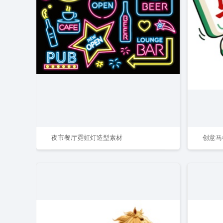
夜市餐厅霓虹灯造型素材
创意马