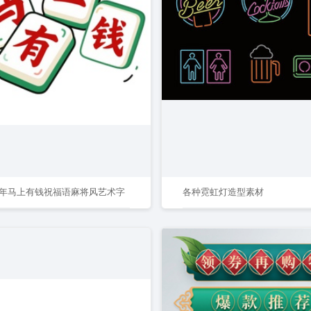
年马上有钱祝福语麻将风艺术字
各种霓虹灯造型素材