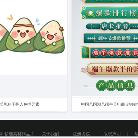
插画粽子拟人免抠元素
网-精选素材作品库
关于我们
|
注册协议
|
版权声明
|