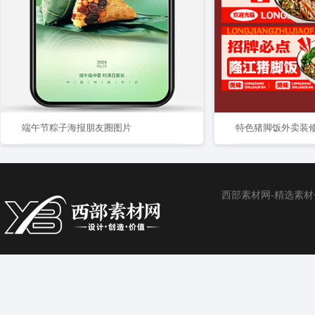
端午节粽子海报朋友圈图片
特色猪脚饭外卖装
西部素材网-精选素