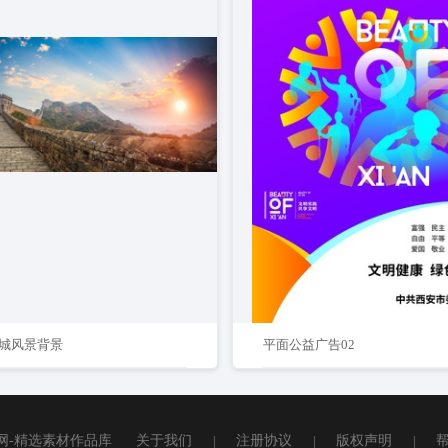
城风景背景
平面公益广告02
网-精选素材作品库
关于我们
|
注册协议
|
版权声明
|