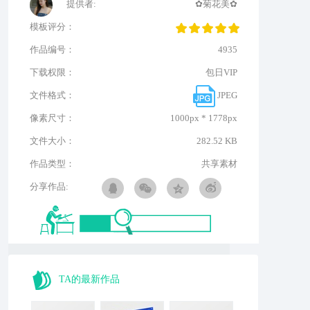
提供者:
✿菊花美✿
模板评分：
作品编号：
4935
下载权限：
包日VIP
文件格式：
JPEG
像素尺寸：
1000px * 1778px
文件大小：
282.52 KB
作品类型：
共享素材
分享作品:
TA的最新作品