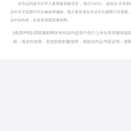
本作品内容为开学儿童黑板风格背景， 格式为PSD， 版权为 共享素材， 大小
品中文字及图均可以修改和编辑，图片更改请在作品中右键图片并更换
品中的内容，欢迎使用西部素材网。
[免责声明]:西部素材网所有作品均是用户自行上传分享并拥有
权，请勿作他用。若您的权利被侵害，请提供作品书面证明，请联系网站客