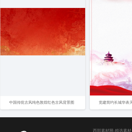
中国传统古风纯色敦煌红色古风背景图
党建简约长城华表
西部素材网-精选素