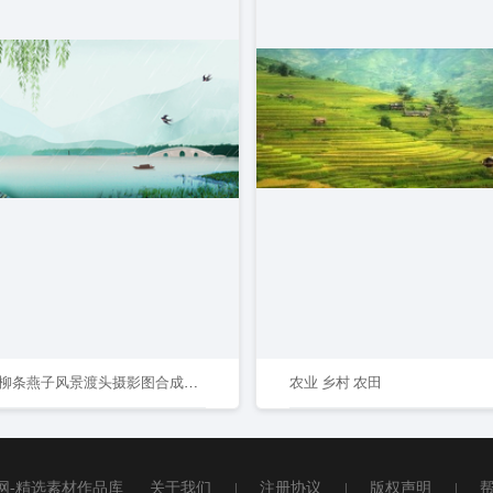
清明雨柳条燕子风景渡头摄影图合成背景
农业 乡村 农田
网-精选素材作品库
关于我们
|
注册协议
|
版权声明
|