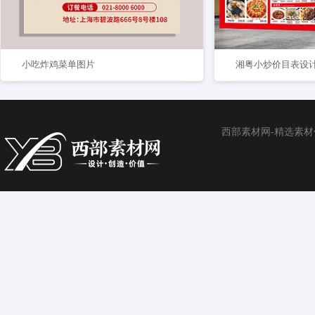
小吃炸鸡菜单图片
湘粤小炒价目表设
西部素材网-精选素