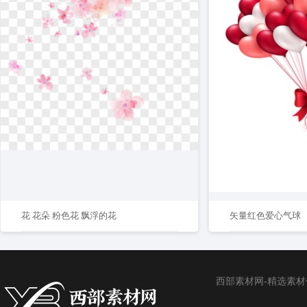
花 花朵 粉色花 飘浮的花
矢量红色爱心气球
西部素材网-精选素