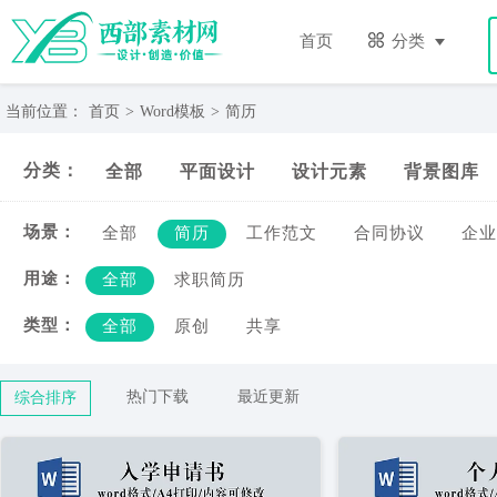
简
历-
首页
分类
西
部
素
当前位置：
首页
>
Word模板
>
简历
材
网
分类：
全部
平面设计
设计元素
背景图库
场景：
全部
简历
工作范文
合同协议
企业
用途：
全部
求职简历
类型：
全部
原创
共享
热门下载
最近更新
综合排序