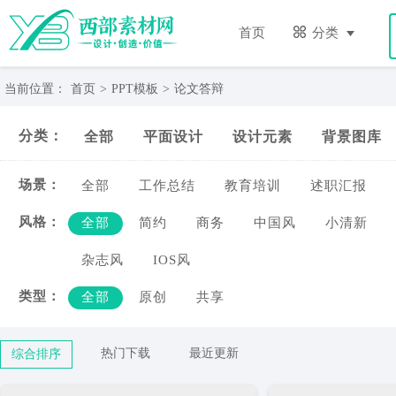
论
文
首页
分类
答
辩-
西
当前位置：
首页
>
PPT模板
>
论文答辩
部
素
分类：
全部
平面设计
设计元素
背景图库
材
网
场景：
全部
工作总结
教育培训
述职汇报
风格：
全部
简约
商务
中国风
小清新
杂志风
IOS风
类型：
全部
原创
共享
热门下载
最近更新
综合排序