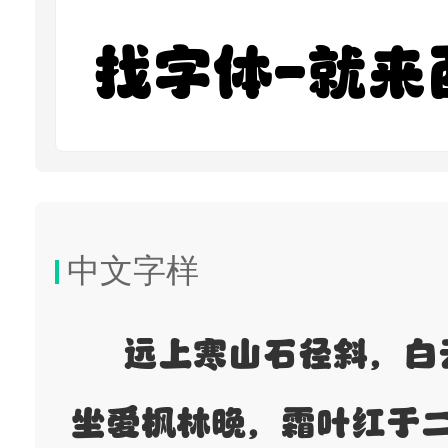
找字体-就来
中文字样
远上寒山石径斜，白
坐爱枫林晚，霜叶红于