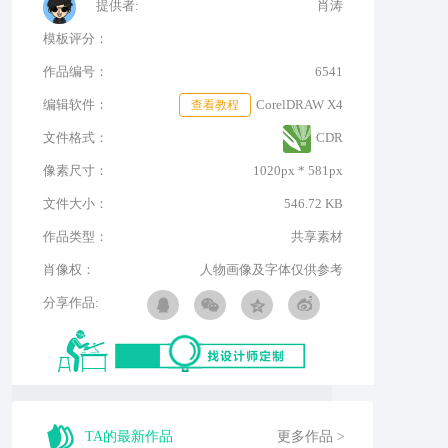
提供者:
肖涛
模板评分：
作品编号：
6541
编辑软件：
查看教程
CorelDRAW X4
文件格式：
CDR
像素尺寸：
1020px * 581px
文件大小：
546.72 KB
作品类型：
共享素材
肖像权：
人物画像及字体仅供参考
分享作品:
TA的最新作品
更多作品 >