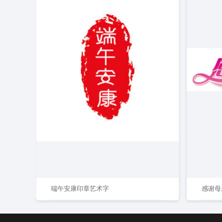
端午安康印章艺术字
感谢母