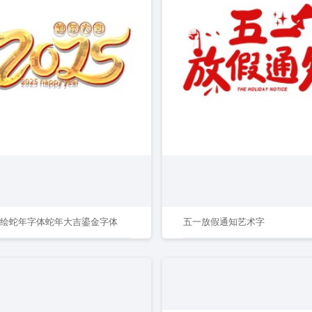
5手绘蛇年字体蛇年大吉鎏金字体
五一放假通知艺术字