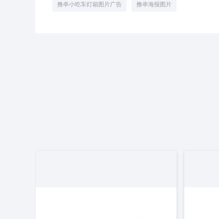
撸串小吃车灯箱图片广告
撸串海报图片